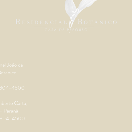
nel João da
Botânico -
 98804-4500
mberto Carta,
 - Paraná
 98804-4500