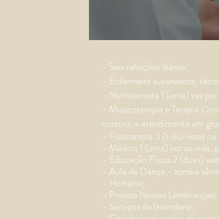
- Seis refeições diárias;
- Enfermeira supervisora, téc
- Nutricionista 1 (uma) vez po
- Musicoterapia e Terapia Ocup
costura, e atendimento em gru
- Fisioterapia 3 (três) vezes na
- Médico 1 (uma) vez ao mês, 
- Educação Física 2 (duas) veze
- Aula de Dança - zumba sênio
- Hortário;
- Projeto Nossas Lembranças;
- Serviços de lavanderia;
- Cozinheira e auxiliar de cozin