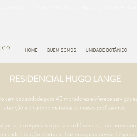
e Jardim Botânico: (41) 3359-0315 | Unidade Hugo Lange: (41) 3408-4553
HOME
QUEM SOMOS
UNIDADE BOTÂNICO
RESIDENCIAL HUGO LANGE
o tem capacidade para 45 moradores e oferece serviços es
atenção e o carinho de todos os nossos profissionais.
viços sejam especiais e possuam diferencial, contamos com 
ra cada situação ofertada. Trazemos para nossos hóspedes, 