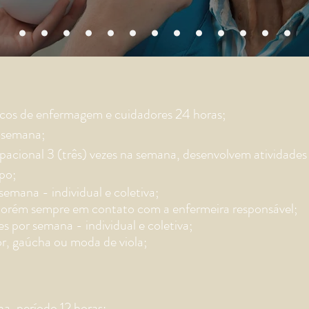
nicos de enfermagem e cuidadores 24 horas;
r semana;
acional 3 (três) vezes na semana, desenvolvem atividades
po;
 semana - individual e coletiva;
porém sempre em contato com a enfermeira responsável;
s por semana - individual e coletiva;
r, gaúcha ou moda de viola;
ha, período 12 horas;